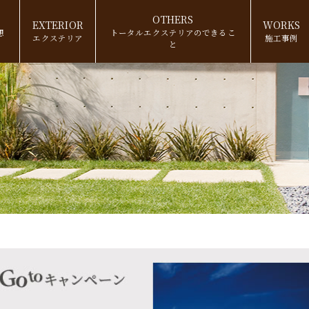
OTHERS
EXTERIOR
WORKS
想
トータルエクステリアの
できるこ
エクステリア
施工事例
と